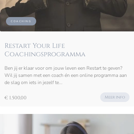
COACHING
Restart Your Life
Coachingsprogramma
Ben jij er klaar voor om jouw leven een Restart te geven?
Wil jij samen met een coach én een online programma aan
de slag om iets in jezelf te...
€ 1.500,00
Meer info